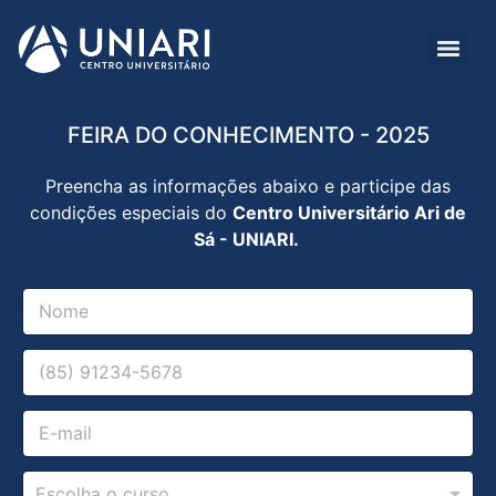
FEIRA DO CONHECIMENTO - 2025
Preencha as informações abaixo e participe das
condições especiais do
Centro Universitário Ari de
Sá - UNIARI.
E
N
m
o
a
m
E
i
C
e
m
l
e
*
a
N
l
i
o
E
u
l
m
m
l
L
e
a
a
G
C
C
i
r
Escolha o curso