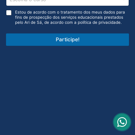
P
u
u
l
*
D
r
r
*
L
Estou de acordo com o tratamento dos meus dados para
C
s
s
fins de prospecção dos serviços educacionais prestados
G
u
o
o
pelo Ari de Sá, de acordo com a política de privacidade.
P
r
s
s
D
s
*
*
o
Participe!
s