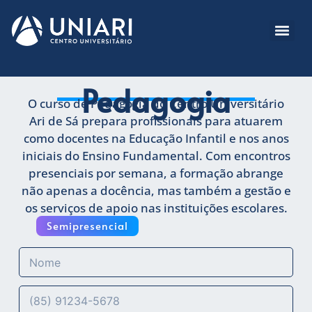
Pedagogia
O curso de Pedagogia do Centro Universitário
Ari de Sá prepara profissionais para atuarem
como docentes na Educação Infantil e nos anos
iniciais do Ensino Fundamental. Com encontros
presenciais por semana, a formação abrange
não apenas a docência, mas também a gestão e
os serviços de apoio nas instituições escolares.
Semipresencial
N
o
m
C
e
e
*