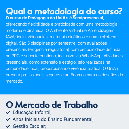
Qual a metodologia do curso?
O curso de Pedagogia do UniAri é Semipresencial
,
oferecendo flexibilidade e praticidade com uma metodologia
moderna e dinâmica. O Ambiente Virtual de Aprendizagem
(AVA) inclui videoaulas, materiais didáticos e uma biblioteca
digital. São 5 disciplinas por semestre, com avaliações
presenciais (exigência regulatória) com periodicidade definida
no PPC e suporte contínuo, inclusive via WhatsApp. Atividades
presenciais, como extensão e estágio, são realizadas na
comunidade local, proporcionando vivência prática. O UniAri
prepara profissionais seguros e autônomos para os desafios do
mercado.
O Mercado de Trabalho
Educação Infantil;
Anos Iniciais do Ensino Fundamental;
Gestão Escolar;