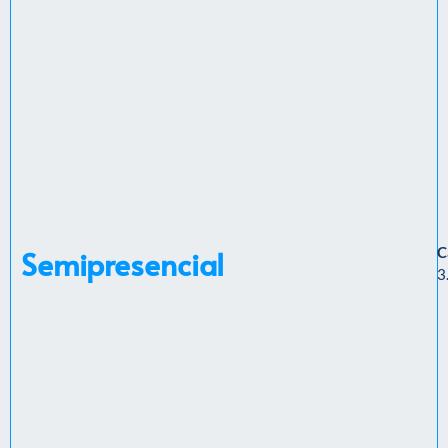
Semipresencial
C
3