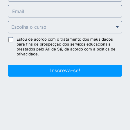
l
E
u
m
l
a
a
C
i
r
Escolha o curso
u
l
*
r
*
L
Estou de acordo com o tratamento dos meus dados
s
para fins de prospecção dos serviços educacionais
G
o
prestados pelo Ari de Sá, de acordo com a política de
P
s
privacidade.
D
*
*
u
*
t
u
Inscreva-se!
m
t
_
m
t
_
e
t
r
e
m
r
u
m
t
m
_